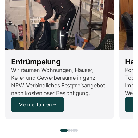
Entrümpelung
Hau
Wir räumen Wohnungen, Häuser,
Komp
Keller und Gewerberäume in ganz
Todes
NRW. Verbindliches Festpreisangebot
Immob
nach kostenloser Besichtigung.
Wert
Mehr erfahren
Me