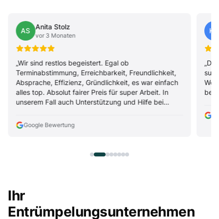
Anita Stolz
AS
KD
vor 3 Monaten
„Wir sind restlos begeistert. Egal ob
„Die
Terminabstimmung, Erreichbarkeit, Freundlichkeit,
supe
Absprache, Effizienz, Gründlichkeit, es war einfach
Woh
alles top. Absolut fairer Preis für super Arbeit. In
bese
unserem Fall auch Unterstützung und Hilfe bei
Problemen. Wirklich herausragend, kompetent,
Go
schnell und absolut dienstleistungs- und
Google Bewertung
kundenorientiert. Vielen Dank nochmals und auf
jeden Fall bis zum nächsten Mal."
Ihr
Entrümpelungsunternehmen