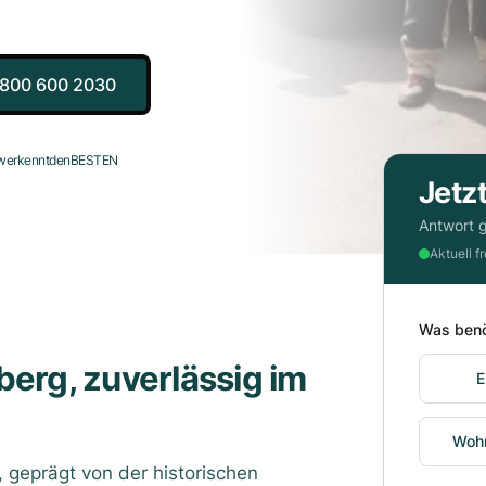
800 600 2030
f werkenntdenBESTEN
Jetz
Antwort g
Aktuell f
Was benö
berg, zuverlässig im
E
Woh
, geprägt von der historischen