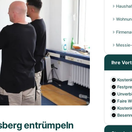
Haushal
Wohnun
Firmena
Messie-
Ihre Vort
Kostenl
Festpre
Unverb
Faire 
Kostenl
Besenr
nsberg entrümpeln