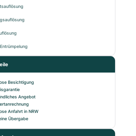
tsauflösung
gsauflösung
uflösung
Entrümpelung
eile
ose Besichtigung
isgarantie
indliches Angebot
Wertanrechnung
ose Anfahrt in NRW
eine Übergabe