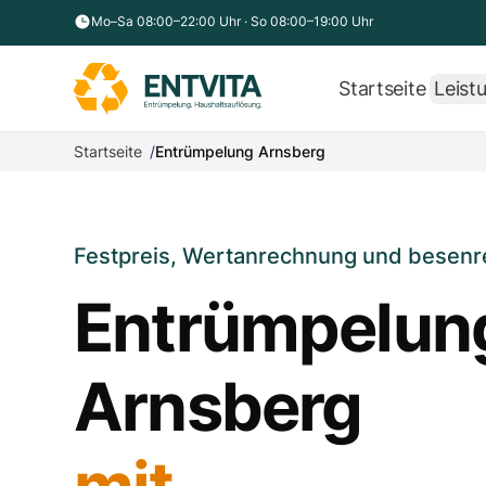
Zum Inhalt springen
Mo–Sa 08:00–22:00 Uhr · So 08:00–19:00 Uhr
Startseite
Leist
Startseite
Entrümpelung Arnsberg
Festpreis, Wertanrechnung und besenr
Entrümpelun
Arnsberg