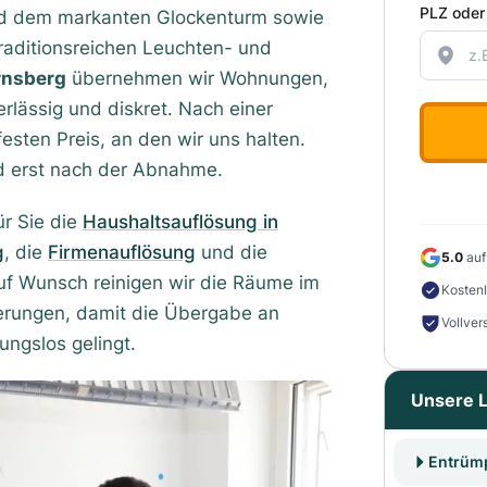
PLZ oder
 und dem markanten Glockenturm sowie
traditionsreichen Leuchten- und
rnsberg
übernehmen wir Wohnungen,
lässig und diskret. Nach einer
festen Preis, an den wir uns halten.
rd erst nach der Abnahme.
r Sie die
Haushaltsauflösung in
g
, die
Firmenauflösung
und die
5.0
auf
Auf Wunsch reinigen wir die Räume im
Kostenl
erungen, damit die Übergabe an
Vollver
ungslos gelingt.
Unsere L
Entrüm