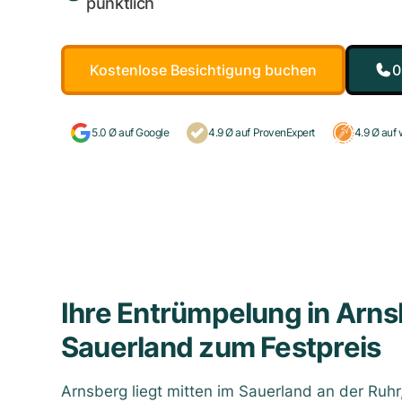
pünktlich
Kostenlose Besichtigung buchen
0
5.0 Ø auf Google
4.9 Ø auf ProvenExpert
4.9 Ø au
Ihre Entrümpelung in Arns
Sauerland zum Festpreis
Arnsberg liegt mitten im Sauerland an der Ruhr