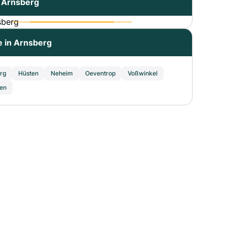
 Arnsberg
e in Arnsberg
rg
Hüsten
Neheim
Oeventrop
Voßwinkel
en