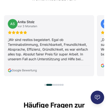
Anita Stolz
AS
KD
vor 3 Monaten
„Wir sind restlos begeistert. Egal ob
„Die
Terminabstimmung, Erreichbarkeit, Freundlichkeit,
supe
Absprache, Effizienz, Gründlichkeit, es war einfach
Woh
alles top. Absolut fairer Preis für super Arbeit. In
bese
unserem Fall auch Unterstützung und Hilfe bei
Problemen. Wirklich herausragend, kompetent,
Go
schnell und absolut dienstleistungs- und
Google Bewertung
kundenorientiert. Vielen Dank nochmals und auf
jeden Fall bis zum nächsten Mal."
Häufige Fragen zur